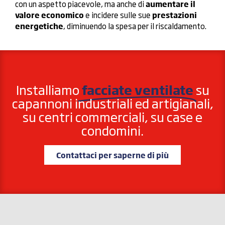
con un aspetto piacevole, ma anche di
aumentare il
valore economico
e incidere sulle sue
prestazioni
energetiche
, diminuendo la spesa per il riscaldamento.
Installiamo
facciate ventilate
su
capannoni industriali ed artigianali,
su centri commerciali, su case e
condomini.
Contattaci per saperne di più