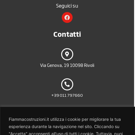
Seguici su
Contatti
Via Genova, 19 10098 Rivoli
+39 011 797660
Fiammacostruzioni.it utilizza i cookie per migliorare la tua
info@fiammasrl.it
esperienza durante la navigazione nel sito. Cliccando su
"Accetta" acconsenti all'uso di tutti i cookie. Tuttavia, puoi