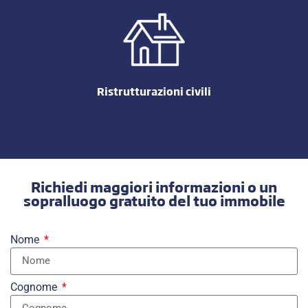
Nuove costruzioni
Realizziamo nuove costruzioni di edifici residenziali e
industriali. Seguiamo il cliente dal progetto al collaudo.
Scopri di più
Ristrutturazioni civili
Richiedi maggiori informazioni o un
sopralluogo gratuito del tuo immobile
Ristrutturazioni civili
Ci occupiamo di ristrutturazioni complete o parziali di
Nome
appartamenti, esercizi commerciali e condomini a Torino e
provincia.
Cognome
Scopri di più