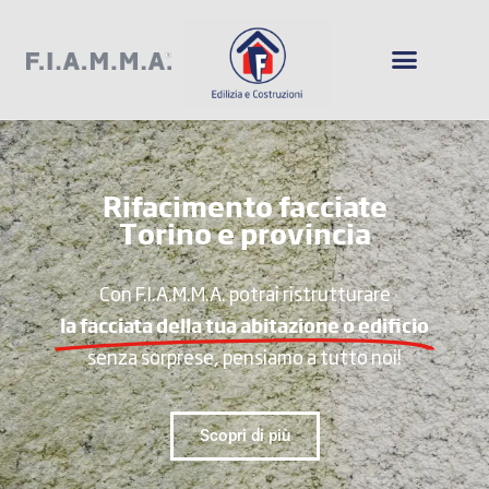
Rifacimento facciate
Torino e provincia
Con F.I.A.M.M.A. potrai ristrutturare
la facciata della tua abitazione o edificio
senza sorprese, pensiamo a tutto noi!
Scopri di più